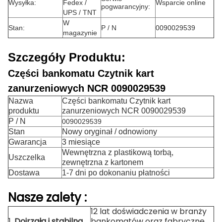
Wysyłka:
Fedex /
Wsparcie online
pogwarancyjny:
UPS / TNT
W
Stan:
P / N
0090029539
magazynie
Szczegóły Produktu:
Części bankomatu Czytnik kart
zanurzeniowych NCR 0090029539
Nazwa
Części bankomatu Czytnik kart
produktu
zanurzeniowych NCR 0090029539
P / N
0090029539
Stan
Nowy oryginał / odnowiony
Gwarancja
3 miesiące
Wewnętrzna z plastikową torbą,
Uszczelka
zewnętrzna z kartonem
Dostawa
1-7 dni po dokonaniu płatności
Nasze
zalety
:
12 lat doświadczenia w branży
1.
Dojrzała i stabilna
bankomatów oraz fabryczne