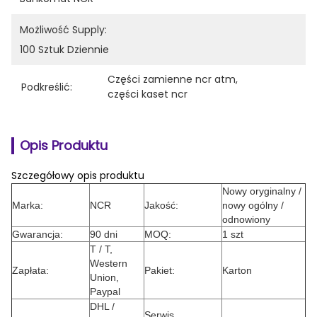
Możliwość Supply:
100 Sztuk Dziennie
Części zamienne ncr atm
, 
Podkreślić:
części kaset ncr
Opis Produktu
Szczegółowy opis produktu
Nowy oryginalny /
Marka:
NCR
Jakość:
nowy ogólny /
odnowiony
Gwarancja:
90 dni
MOQ:
1 szt
T / T,
Western
Zapłata:
Pakiet:
Karton
Union,
Paypal
DHL /
Serwis