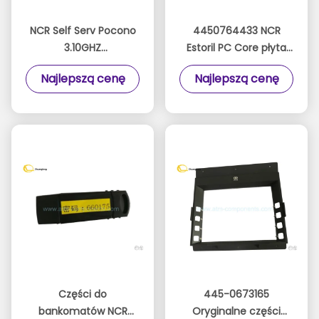
NCR Self Serv Pocono
4450764433 NCR
3.10GHZ
Estoril PC Core płyta
Czterordzeniowa
główna Estoril Board
Najlepszą cenę
Najlepszą cenę
klatka procesora
Misano445-0764433
4450727829 445-
445-0772525
0727829
4450772525 445-
0767382 4450767382
Części do
445-0673165
bankomatów NCR
Oryginalne części