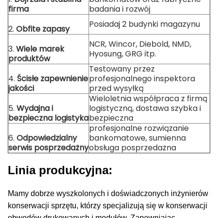
firma
badania i rozwój
Posiadaj 2 budynki magazynu
2.
Obfite zapasy
NCR, Wincor, Diebold, NMD,
3.
Wiele marek
Hyosung, GRG itp.
produktów
Testowany przez
4.
Ścisłe zapewnienie
profesjonalnego inspektora
jakości
przed wysyłką
Wieloletnia współpraca z firmą
5.
Wydajna i
logistyczną, dostawa szybka i
bezpieczna logistyka
bezpieczna
profesjonalne rozwiązanie
6.
Odpowiedzialny
bankomatowe, sumienna
serwis posprzedażny
obsługa posprzedażna
Linia produkcyjna:
Mamy dobrze wyszkolonych i doświadczonych inżynierów
konserwacji sprzętu, którzy specjalizują się w konserwacji
obwodów drukowanych i modułów.
Zapewniając