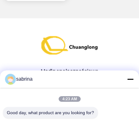
Media społecznościowe
sabrina
Szybki kontakt
4:23 AM
teren
Good day, what product are you looking for?
86--18138781425-8619925601378
E-mail