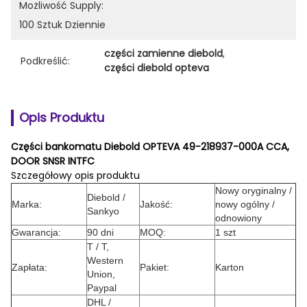
Możliwość Supply:
100 Sztuk Dziennie
części zamienne diebold
, 
Podkreślić:
części diebold opteva
Opis Produktu
Części bankomatu Diebold OPTEVA 49-218937-000A CCA,
DOOR SNSR INTFC
Szczegółowy opis produktu
Nowy oryginalny /
Diebold /
Marka:
Jakość:
nowy ogólny /
Sankyo
odnowiony
Gwarancja:
90 dni
MOQ:
1 szt
T / T,
Western
Zapłata:
Pakiet:
Karton
Union,
Paypal
DHL /