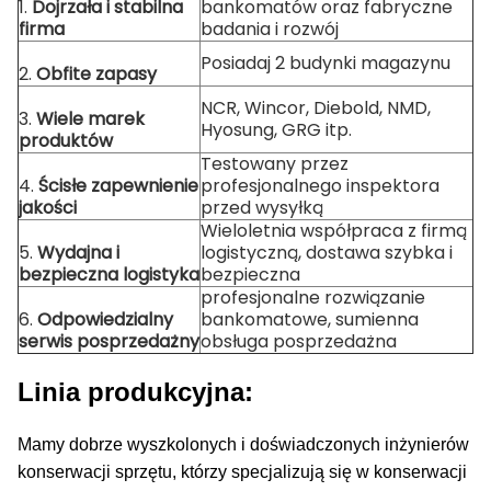
1.
Dojrzała i stabilna
bankomatów oraz fabryczne
firma
badania i rozwój
Posiadaj 2 budynki magazynu
2.
Obfite zapasy
NCR, Wincor, Diebold, NMD,
3.
Wiele marek
Hyosung, GRG itp.
produktów
Testowany przez
4.
Ścisłe zapewnienie
profesjonalnego inspektora
jakości
przed wysyłką
Wieloletnia współpraca z firmą
5.
Wydajna i
logistyczną, dostawa szybka i
bezpieczna logistyka
bezpieczna
profesjonalne rozwiązanie
6.
Odpowiedzialny
bankomatowe, sumienna
serwis posprzedażny
obsługa posprzedażna
Linia produkcyjna:
Mamy dobrze wyszkolonych i doświadczonych inżynierów
konserwacji sprzętu, którzy specjalizują się w konserwacji