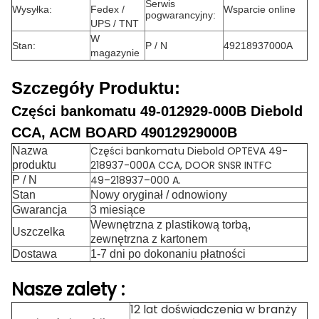
Serwis
Wysyłka:
Fedex /
Wsparcie online
pogwarancyjny:
UPS / TNT
W
Stan:
P / N
49218937000A
magazynie
Szczegóły Produktu:
Części bankomatu 49-012929-000B Diebold
CCA, ACM BOARD 49012929000B
Części bankomatu Diebold OPTEVA 49-
Nazwa
218937-000A CCA, DOOR SNSR INTFC
produktu
49–218937–000 A.
P / N
Stan
Nowy oryginał / odnowiony
Gwarancja
3 miesiące
Wewnętrzna z plastikową torbą,
Uszczelka
zewnętrzna z kartonem
Dostawa
1-7 dni po dokonaniu płatności
Nasze
zalety
:
12 lat doświadczenia w branży