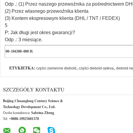
Odp .: (1) Przez naszego przewoźnika za pośrednictwem D
(2) Przez własnego przewoźnika klienta
(3) Kontem ekspresowym klienta (DHL / TNT / FEDEX)
5
P: Jak długi jest okres gwarancji?
Odp .: 3 miesiące.
00–104380–000 H.
ETYKIETKA:
,
,
części zamienne diebold
części diebold opteva
diebold re
SZCZEGÓŁY KONTAKTU
Beijing Chuanglong Century Science &
Technology Development Co., Ltd.
Osoba kontaktowa:
Sabrina Zheng
Tel:
+0086-19925601378