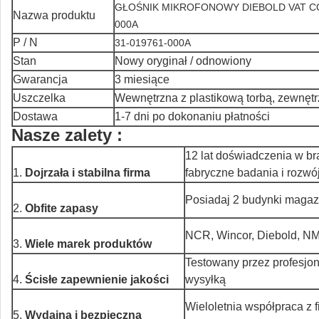
GŁOŚNIK MIKROFONOWY DIEBOLD VAT C
Nazwa produktu
000A
P / N
31-019761-000A
Stan
Nowy oryginał / odnowiony
Gwarancja
3 miesiące
Uszczelka
Wewnętrzna z plastikową torbą, zewnęt
Dostawa
1-7 dni po dokonaniu płatności
Nasze
zalety
:
12 lat doświadczenia w b
1.
Dojrzała i stabilna firma
fabryczne badania i rozwó
Posiadaj 2 budynki maga
2.
Obfite zapasy
NCR, Wincor, Diebold, NM
3.
Wiele marek produktów
Testowany przez profesjon
4.
Ścisłe zapewnienie jakości
wysyłką
Wieloletnia współpraca z 
5.
Wydajna i bezpieczna