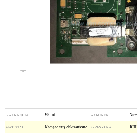
GWARANCJA:
WARUNEK:
90 dni
Now
MATERIAŁ:
PRZESYŁKA:
Komponenty elektroniczne
DHL 