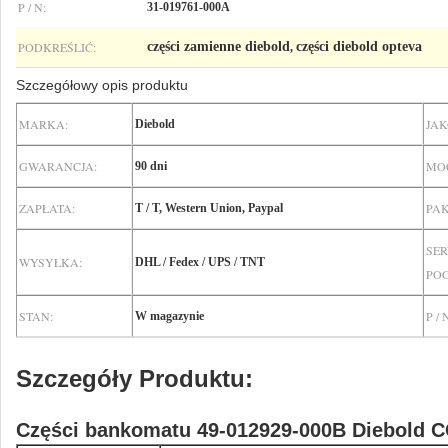
P / N:
31-019761-000A
PODKREŚLIĆ:
części zamienne diebold
części diebold opteva
,
Szczegółowy opis produktu
MARKA:
JAK
Diebold
GWARANCJA:
MO
90 dni
ZAPŁATA:
PAK
T / T, Western Union, Paypal
SER
WYSYŁKA:
DHL / Fedex / UPS / TNT
PO
STAN:
P / 
W magazynie
Szczegóły Produktu:
Części bankomatu 49-012929-000B Diebold