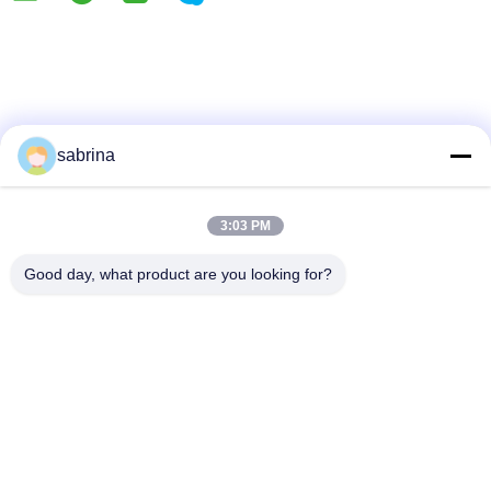
sabrina
INNE PRODUKTY
3:03 PM
Good day, what product are you looking for?
Wymienne części do
1750350476 Moduł
01750301247
bankomatów Diebold
przekierowania
System recyklingu
Paddle
gotówki w holu