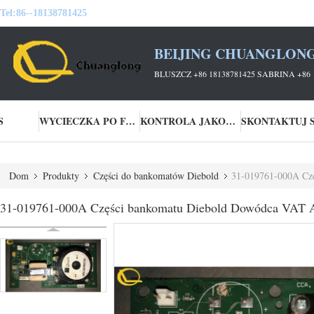
Tel:
86--18138781425
BEIJING CHUANGLONG
BLUSZCZ +86 18138781425 SABRINA +86 
S
WYCIECZKA PO FABRYCE
KONTROLA JAKOŚCI
Dom
Produkty
Części do bankomatów Diebold
31-019761-000A Cz
31-019761-000A Części bankomatu Diebold Dowódca VA