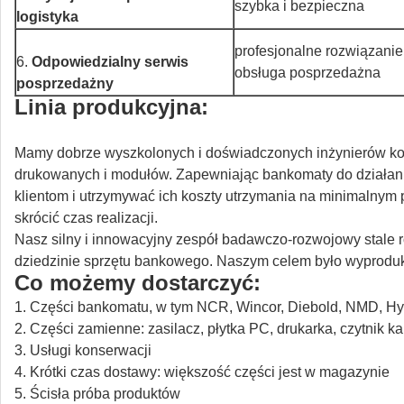
szybka i bezpieczna
logistyka
profesjonalne rozwiązan
6.
Odpowiedzialny serwis
obsługa posprzedażna
posprzedażny
Linia produkcyjna:
Mamy dobrze wyszkolonych i doświadczonych inżynierów kons
drukowanych i modułów.
Zapewniając bankomaty do działan
klientom i utrzymywać ich koszty utrzymania na minimalnym 
skrócić czas realizacji.
Nasz silny i innowacyjny zespół badawczo-rozwojowy stale r
dziedzinie sprzętu bankowego.
Naszym celem było wyproduk
Co możemy dostarczyć:
1. Części bankomatu, w tym NCR, Wincor, Diebold, NMD, Hyo
2. Części zamienne: zasilacz, płytka PC, drukarka, czytnik kar
3. Usługi konserwacji
4. Krótki czas dostawy: większość części jest w magazynie
5. Ścisła próba produktów