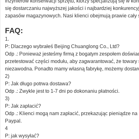
inżynierów konserwacji sprzętu, którzy specjalizują się w 
się dostarczaniu najwyższej jakości i najbardziej konkurenc
zapasów magazynowych.
Nasi klienci obejmują prawie cały 
FAQ:
1.
P: Dlaczego wybrałeś Beijing Chuanglong Co., Ltd?
Odp .: Ponieważ jesteśmy firmą z bogatym zespołem doświa
przetestować części modułu, aby zagwarantować, że towary
niezawodna.
Ponadto mamy własną fabrykę, możemy dostarczyć
2)
P: Jak długo potrwa dostawa?
Odp .: Zwykle jest to 1-7 dni po dokonaniu płatności.
3)
P: Jak zapłacić?
Odp .: Klienci mogą nam zapłacić, przekazując pieniądze na 
Paypal.
4
P: jak wysyłać?