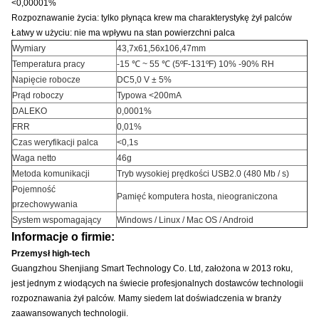
<0,00001%
Rozpoznawanie życia: tylko płynąca krew ma charakterystykę żył palców
Łatwy w użyciu: nie ma wpływu na stan powierzchni palca
Wymiary
43,7x61,56x106,47mm
Temperatura pracy
-15 ℃ ~ 55 ℃ (5ºF-131ºF) 10% -90% RH
Napięcie robocze
DC5,0 V ± 5%
Prąd roboczy
Typowa <200mA
DALEKO
0,0001%
FRR
0,01%
Czas weryfikacji palca
<0,1s
Waga netto
46g
Metoda komunikacji
Tryb wysokiej prędkości USB2.0 (480 Mb / s)
Pojemność
Pamięć komputera hosta, nieograniczona
przechowywania
System wspomagający
Windows / Linux / Mac OS / Android
Informacje o firmie:
Przemysł high-tech
Guangzhou Shenjiang Smart Technology Co. Ltd, założona w 2013 roku,
jest jednym z wiodących na świecie profesjonalnych dostawców technologii
rozpoznawania żył palców.
Mamy siedem lat doświadczenia w branży
zaawansowanych technologii.