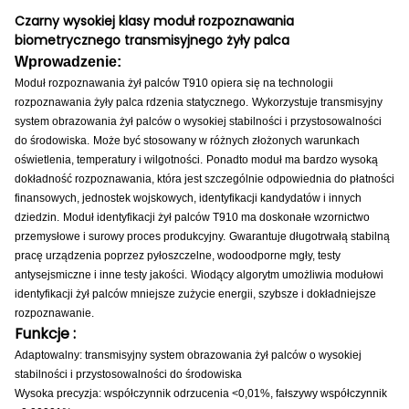
Czarny wysokiej klasy moduł rozpoznawania
biometrycznego transmisyjnego żyły palca
Wprowadzenie:
Moduł rozpoznawania żył palców T910 opiera się na technologii
rozpoznawania żyły palca rdzenia statycznego.
Wykorzystuje transmisyjny
system obrazowania żył palców o wysokiej stabilności i przystosowalności
do środowiska.
Może być stosowany w różnych złożonych warunkach
oświetlenia, temperatury i wilgotności.
Ponadto moduł ma bardzo wysoką
dokładność rozpoznawania, która jest szczególnie odpowiednia do płatności
finansowych, jednostek wojskowych, identyfikacji kandydatów i innych
dziedzin.
Moduł identyfikacji żył palców T910 ma doskonałe wzornictwo
przemysłowe i surowy proces produkcyjny.
Gwarantuje długotrwałą stabilną
pracę urządzenia poprzez pyłoszczelne, wodoodporne mgły, testy
antysejsmiczne i inne testy jakości.
Wiodący algorytm umożliwia modułowi
identyfikacji żył palców mniejsze zużycie energii, szybsze i dokładniejsze
rozpoznawanie.
Funkcje :
Adaptowalny: transmisyjny system obrazowania żył palców o wysokiej
stabilności i przystosowalności do środowiska
Wysoka precyzja: współczynnik odrzucenia <0,01%, fałszywy współczynnik