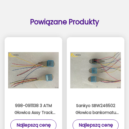
Powiązane Produkty
998-0911138 3 ATM
Sankyo SBW246502
Głowica Assy Track
Głowica bankomatu
Głowica odczytowa do
Czytniki zanurzeniowe
Najlepszą cenę
Najlepszą cenę
CZYTNIKA DIP CH 1,2,3
TK 1,2,3 Odczyt głowicy