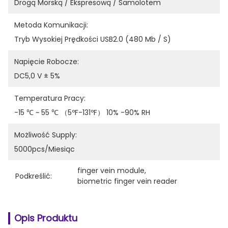
Drogą Morską / Ekspresową / Samolotem
Metoda Komunikacji:
Tryb Wysokiej Prędkości USB2.0 (480 Mb / S)
Napięcie Robocze:
DC5,0 V ± 5%
Temperatura Pracy:
-15 ℃ ~ 55 ℃ （5ºF-131ºF） 10% -90% RH
Możliwość Supply:
5000pcs/miesiąc
finger vein module
, 
Podkreślić:
biometric finger vein reader
Opis Produktu