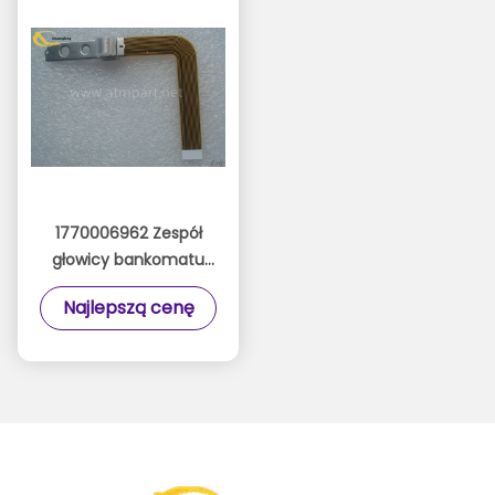
1770006962 Zespół
głowicy bankomatu
MAG HEAD ID 18
Najlepszą cenę
01770006962 Głowica
odczytowa Wincor
Nixdorf