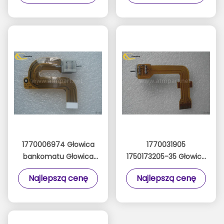
CZYTAJ 9980911138
magnetycznej ICM
ICM300
330
1770006974 Głowica
1770031905
bankomatu Głowica
1750173205-35 Głowica
magnetyczna Wincor
bankomatu Wincor
Najlepszą cenę
Najlepszą cenę
V2X z czytnikiem
V2CU Głowica
49997854 4999785-4
odczytująca
magnetyczna