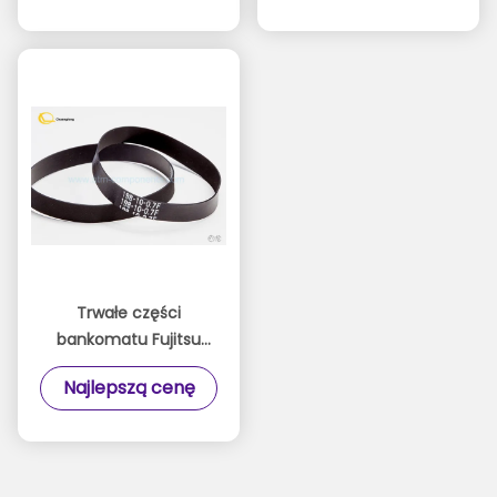
CA822000232 P / N
Trwałe części
bankomatu Fujitsu
Silny materiał do
Najlepszą cenę
bankomatu na stacji
kolejowej