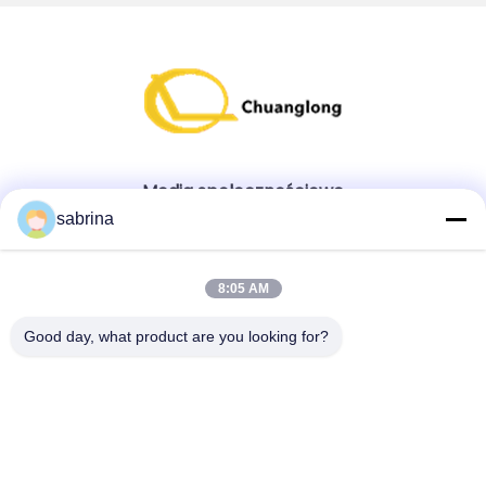
Media społecznościowe
sabrina
Szybki kontakt
8:05 AM
teren
Good day, what product are you looking for?
86--18138781425-8619925601378
E-mail
ivy@atmpart.net
Adres