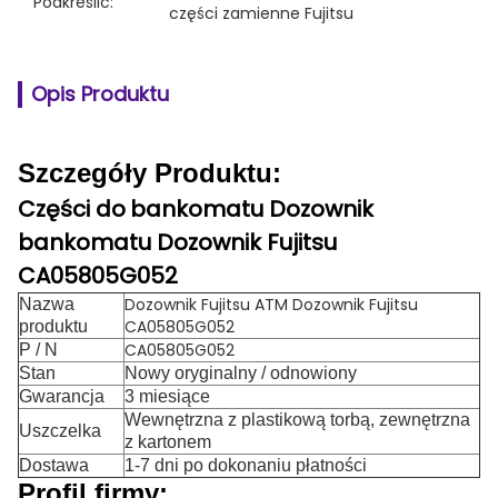
Podkreślić:
części zamienne Fujitsu
Opis Produktu
Szczegóły Produktu:
Części do
bankomatu Dozownik
bankomatu Dozownik Fujitsu
CA05805G052
Dozownik Fujitsu ATM Dozownik Fujitsu
Nazwa
CA05805G052
produktu
CA05805G052
P / N
Stan
Nowy oryginalny / odnowiony
Gwarancja
3 miesiące
Wewnętrzna z plastikową torbą, zewnętrzna
Uszczelka
z kartonem
Dostawa
1-7 dni po dokonaniu płatności
Profil firmy: