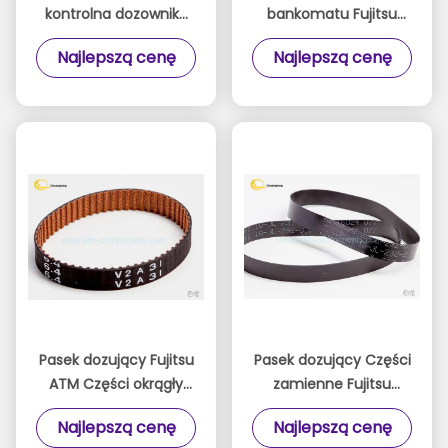
kontrolna dozownika
bankomatu Fujitsu
części bankomatów
F510 F-510 Kaseta
Najlepszą cenę
Najlepszą cenę
Fujitsu K18Z09942N
kasowa
Pasek dozujący Fujitsu
Pasek dozujący Części
ATM Części okrągły
zamienne Fujitsu
gruby materiał
Wysoka prędkość dla
Najlepszą cenę
Najlepszą cenę
CA812003018 Model
maszyny bankowej