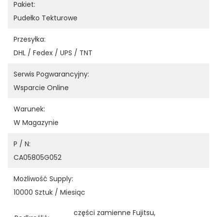
Pakiet:
Pudełko Tekturowe
Przesyłka:
DHL / Fedex / UPS / TNT
Serwis Pogwarancyjny:
Wsparcie Online
Warunek:
W Magazynie
P / N:
CA05805G052
Możliwość Supply:
10000 Sztuk / Miesiąc
części zamienne Fujitsu
, 