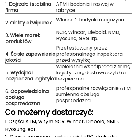
1.
Dojrzała i stabilna
ATM i badania i rozwój w
firma
fabryce
Własne 2 budynki magazynu
2.
Obfity ekwipunek
NCR, Wincor, Diebold, NMD,
3.
Wiele marek
Hyosung, GRG itp.
produktów
Przetestowany przez
4.
Ścisłe zapewnienie
profesjonalnego inspektora
jakości
przed wysyłką
Wieloletnia współpraca z firmą
5.
Wydajna i
logistyczną, dostawa szybka i
bezpieczna logistyka
bezpieczna
profesjonalne rozwiązanie ATM,
6.
Odpowiedzialna
sumienna obsługa
obsługa
posprzedażna
posprzedażna
Co możemy dostarczyć:
1. Części ATM, w tym NCR, Wincor, Diebold, NMD,
Hyosung, ect.
2. Części zamienne: zasilacz, płyta PC, drukarka,