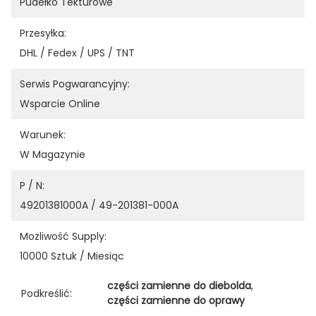
Pudełko Tekturowe
Przesyłka:
DHL / Fedex / UPS / TNT
Serwis Pogwarancyjny:
Wsparcie Online
Warunek:
W Magazynie
P / N:
49201381000A / 49-201381-000A
Możliwość Supply:
10000 Sztuk / Miesiąc
części zamienne do diebolda
, 
Podkreślić:
części zamienne do oprawy