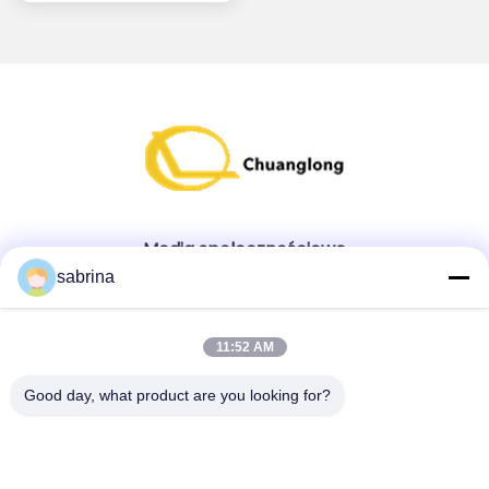
Media społecznościowe
sabrina
Szybki kontakt
11:52 AM
teren
Good day, what product are you looking for?
86--18138781425-8619925601378
E-mail
ivy@atmpart.net