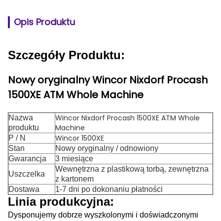
Opis Produktu
Szczegóły Produktu:
Nowy oryginalny Wincor Nixdorf Procash
1500XE ATM Whole Machine
Wincor Nixdorf Procash 1500XE ATM Whole
Nazwa
Machine
produktu
Wincor 1500XE
P / N
Stan
Nowy oryginalny / odnowiony
Gwarancja
3 miesiące
Wewnętrzna z plastikową torbą, zewnętrzna
Uszczelka
z kartonem
Dostawa
1-7 dni po dokonaniu płatności
Linia produkcyjna:
Dysponujemy dobrze wyszkolonymi i doświadczonymi