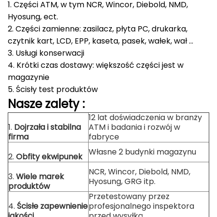
1. Części ATM, w tym NCR, Wincor, Diebold, NMD,
Hyosung, ect.
2. Części zamienne: zasilacz, płyta PC, drukarka,
czytnik kart, LCD, EPP, kaseta, pasek, wałek, wał ...
3. Usługi konserwacji
4. Krótki czas dostawy: większość części jest w
magazynie
5. Ścisły test produktów
Nasze
zalety
:
12 lat doświadczenia w branży
1.
Dojrzała i stabilna
ATM i badania i rozwój w
firma
fabryce
Własne 2 budynki magazynu
2.
Obfity ekwipunek
NCR, Wincor, Diebold, NMD,
3.
Wiele marek
Hyosung, GRG itp.
produktów
Przetestowany przez
4.
Ścisłe zapewnienie
profesjonalnego inspektora
jakości
przed wysyłką