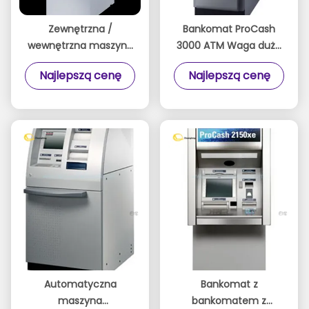
Zewnętrzna /
Bankomat ProCash
wewnętrzna maszyna
3000 ATM Waga duża
bankomatu,
Duży rozmiar
Najlepszą cenę
Najlepszą cenę
automatyczna
1750063890 P / N
bankomat CS 285 Atm
Automatyczna
Bankomat z
maszyna
bankomatem z