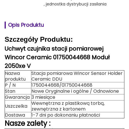
, 
jednostka dystrybucji zasilania
Opis Produktu
Szczegóły Produktu:
Uchwyt czujnika stacji pomiarowej
Wincor Ceramic 01750044668 Moduł
2050xe V
Nazwa
Stacja pomiarowa Wincor Sensor Holder
produktu
Ceramic DDU
P / N
1750044668/01750044668
Stan
Nowe Oryginalne i ogólne / Odnowione
Gwarancja
3 miesiące
Wewnętrzna z plastikową torbą,
Uszczelka
zewnętrzna z kartonem
Dostawa
1-7 dni po dokonaniu płatności
Nasze
zalety
: