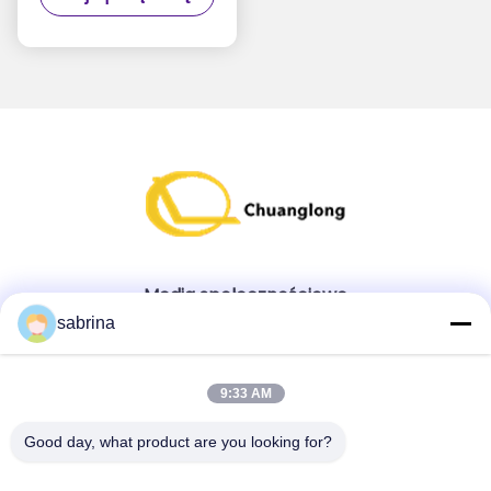
01750110043
Media społecznościowe
sabrina
Szybki kontakt
9:33 AM
teren
Good day, what product are you looking for?
86--18138781425-8619925601378