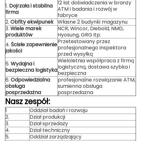
12 lat doświadczenia w branży
1.
Dojrzała i stabilna
ATM i badania i rozwój w
firma
fabryce
2.
Obfity ekwipunek
Własne 2 budynki magazynu
3.
Wiele marek
NCR, Wincor, Diebold, NMD,
produktów
Hyosung, GRG itp.
Przetestowany przez
4.
Ścisłe zapewnienie
profesjonalnego inspektora
jakości
przed wysyłką
Wieloletnia współpraca z firmą
5.
Wydajna i
logistyczną, dostawa szybka i
bezpieczna logistyka
bezpieczna
6.
Odpowiedzialna
profesjonalne rozwiązanie ATM,
obsługa
sumienna obsługa
posprzedażna
posprzedażna
Nasz zespół:
1
Oddział badań i rozwoju
2.
Dział produkcji
3.
Dział sprzedaży
4.
Dział techniczny
5.
Oddział zarządzający