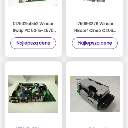
01750254552 Wincor
1750193276 Wincor
Swap PC 5G I5-4570
Nixdorf Cineo C4060
PC AMT Upgrade
Części bankomatu
Najlepszą cenę
Najlepszą cenę
Windows10 Migration
Głowica modułu
Swap płyta główna
głównego W.Drive
1750293439
01750193276
1750254552