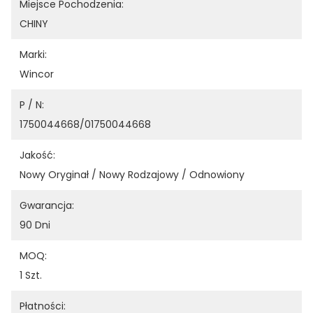
Miejsce Pochodzenia:
CHINY
Marki:
Wincor
P / N:
1750044668/01750044668
Jakość:
Nowy Oryginał / Nowy Rodzajowy / Odnowiony
Gwarancja:
90 Dni
MOQ:
1 Szt.
Płatności: